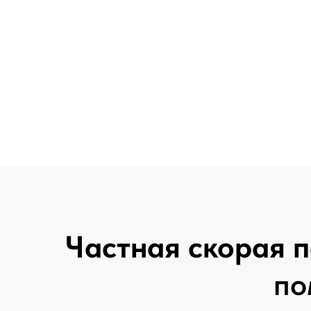
Частная скорая 
по