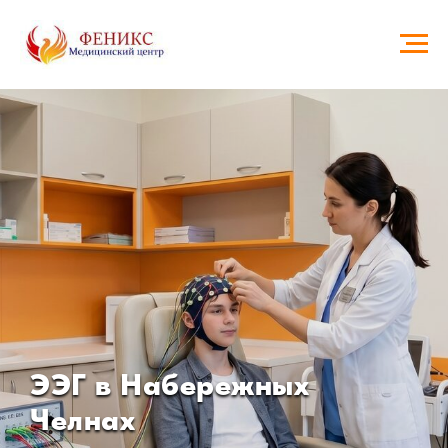
ЭЭГ в Набережных
Челнах